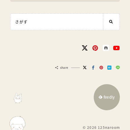
share
feedly
© 2026
125naroom