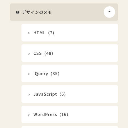
デザインのメモ
HTML（7）
CSS（48）
jQuery（35）
JavaScript（6）
WordPress（16）