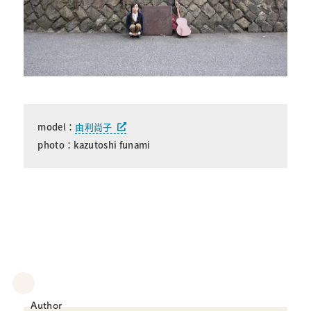
model：
由利尚子
photo：kazutoshi funami
Author