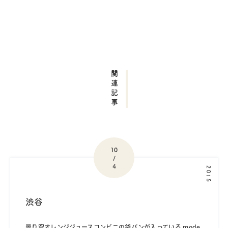
関連記事
10
/
4
2015
渋谷
曇り空オレンジジュースコンビニの袋パンが入っている mode