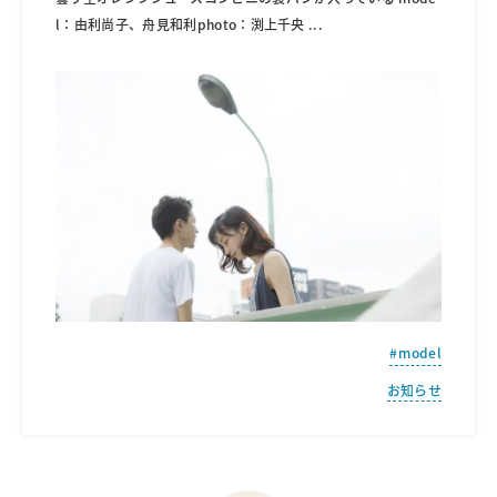
l：由利尚子、舟見和利photo：渕上千央
...
model
お知らせ