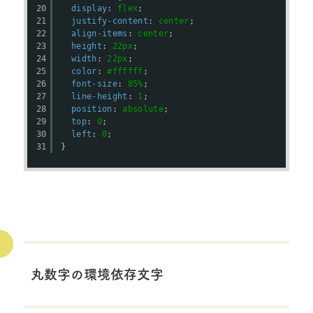
20
display
: 
flex
;
21
justify-content
: 
center
;
22
align-items
: 
center
;
23
height
: 
22px
;
24
width
: 
22px
;
25
color
: 
#ffffff
;
26
font-size
: 
85%
;
27
line-height
: 
1
;
28
position
: 
absolute
;
29
top
: 
0
;
30
left
: 
0
;
31
}
丸数字の環境依存文字