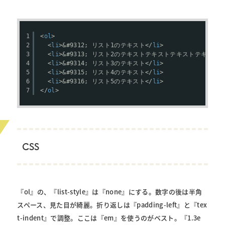
1
<
ol
>
2
<
li
>&#9312; リスト1のテキスト</
li
>
3
<
li
>&#9313; リスト2のテキストテキストテキストテキ
4
<
li
>&#9314; リスト3のテキスト</
li
>
5
<
li
>&#9315; リスト4のテキスト</
li
>
6
<
li
>&#9316; リスト5のテキスト</
li
>
7
</
ol
>
CSS
『ol』の、『list-style』は『none』にする。数字の後は半角
スペース、見た目が綺麗。折り返しは『padding-left』と『tex
t-indent』で調整。ここは『em』を使うのがベスト。『1.3e