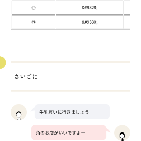
⑰
&#9328;
⑲
&#9330;
さいごに
牛乳買いに行きましょう
角のお店がいいですよー