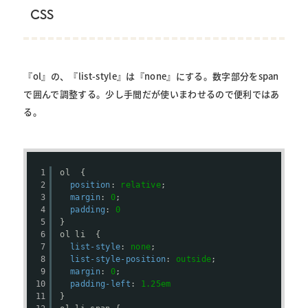
CSS
『ol』の、『list-style』は『none』にする。数字部分をspan
で囲んで調整する。少し手間だが使いまわせるので便利ではあ
る。
1
ol  {
2
position
: 
relative
;
3
margin
: 
0
;
4
padding
: 
0
5
}
6
ol li  {
7
list-style
: 
none
;
8
list-style-position
: 
outside
;
9
margin
: 
0
;
10
padding-left
: 
1.25em
11
}