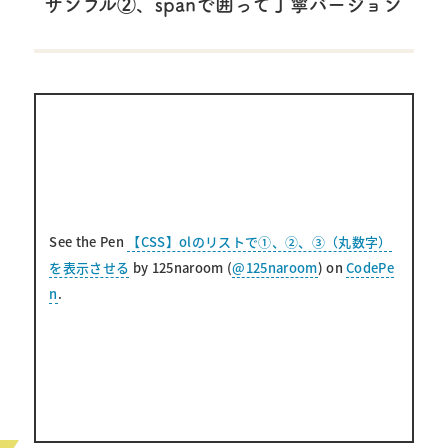
サンプル②、spanで囲って丁寧バージョン
See the Pen
【CSS】olのリストで①、②、③（丸数字）
を表示させる
by 125naroom (
@125naroom
) on
CodePe
n
.