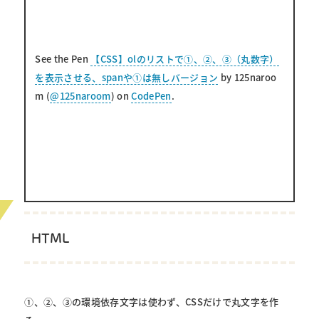
See the Pen
【CSS】olのリストで①、②、③（丸数字）
を表示させる、spanや①は無しバージョン
by 125naroo
m (
@125naroom
) on
CodePen
.
HTML
①、②、③の環境依存文字は使わず、CSSだけで丸文字を作