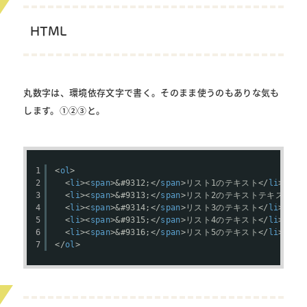
HTML
丸数字は、環境依存文字で書く。そのまま使うのもありな気も
します。①②③と。
1
<
ol
>
2
<
li
><
span
>&#9312;</
span
>リスト1のテキスト</
li
>
3
<
li
><
span
>&#9313;</
span
>リスト2のテキストテキストテ
4
<
li
><
span
>&#9314;</
span
>リスト3のテキスト</
li
>
5
<
li
><
span
>&#9315;</
span
>リスト4のテキスト</
li
>
6
<
li
><
span
>&#9316;</
span
>リスト5のテキスト</
li
>
7
</
ol
>