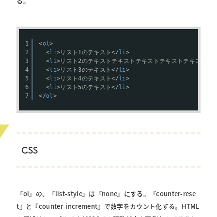
る。
1
<
ol
>
2
<
li
>リスト1のテキスト</
li
>
3
<
li
>リスト2のテキストテキストテキストテキストテキストテ
4
<
li
>リスト3のテキスト</
li
>
5
<
li
>リスト4のテキスト</
li
>
6
<
li
>リスト5のテキスト</
li
>
7
</
ol
>
CSS
『ol』の、『list-style』は『none』にする。『counter-rese
t』と『counter-increment』で数字をカウント化する。HTML