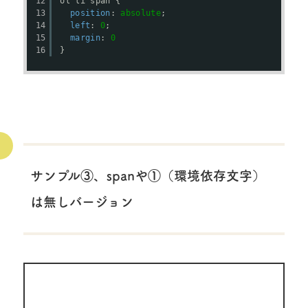
12
ol li span {
13
position
: 
absolute
;
14
left
: 
0
;
15
margin
: 
0
16
}
サンプル③、spanや①（環境依存文字）
は無しバージョン