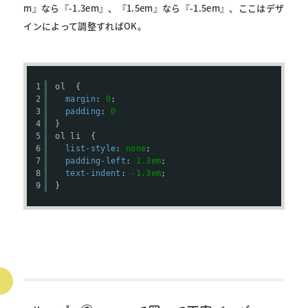
m』なら『-1.3em』、『1.5em』なら『-1.5em』、ここはデザ
インによって調整すればOK。
1
ol  {
2
margin
: 
0
;
3
padding
: 
0
4
}
5
ol li  {
6
list-style
: 
none
;
7
padding-left
: 
1.3em
;
8
text-indent
: 
-1.3em
;
9
}