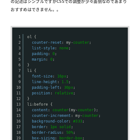
の記述はシンプルですがCSSでの調整が少々面倒なのであまり
おすすめはできません。。
1
ol {
2
counter-reset
: my-
counter
;
3
list-style
: 
none
;
4
padding
: 
0
;
5
margin
: 
0
;
6
}
7
li {
8
font-size
: 
16px
;
9
line-height
: 
1.5
;
10
padding-left
: 
30px
;
11
position
: 
relative
;
12
}
13
li:before {
14
content
: 
counter
(my-
counter
);
15
counter-increment
: my-
counter
;
16
background-color
: 
#333
;
17
border
: 
1px
solid
;
18
border-radius
: 
50%
;
19
box-sizing
: 
border-box
;