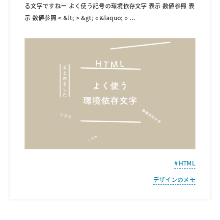
る文字ですねー よく使う記号の環境依存文字 表示 数値参照 表
示 数値参照 < &lt; > &gt; « &laquo; »
...
HTML
デザインのメモ