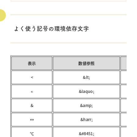
よく使う記号の環境依存文字
表示
数値参照
<
&lt;
«
&laquo;
&
&amp;
↔
&harr;
℃
&#8451;