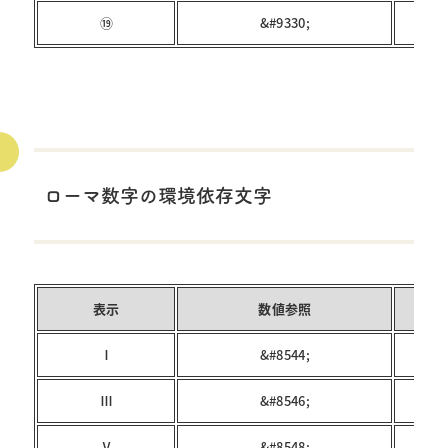
⑲
&#9330;
ローマ数字の環境依存文字
表示
数値参照
Ⅰ
&#8544;
Ⅲ
&#8546;
Ⅴ
&#8548;