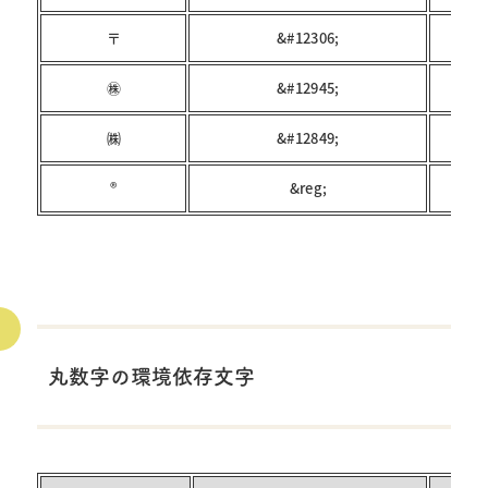
〒
&#12306;
㊑
&#12945;
㈱
&#12849;
®
&reg;
丸数字の環境依存文字