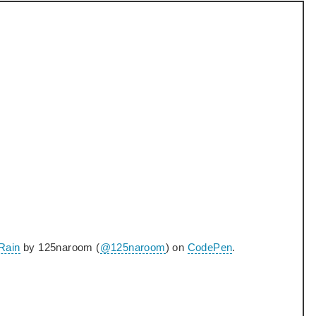
Rain
by 125naroom (
@125naroom
) on
CodePen
.