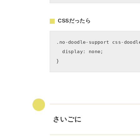
CSSだったら
.no-doodle-support css-doodle
  display: none;

さいごに