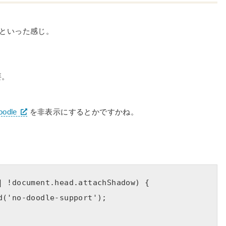
版といった感じ。
要。
oodle
を非表示にするとかですかね。
| !document.head.attachShadow) {
