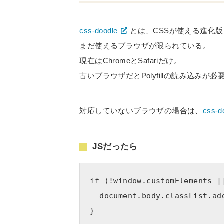
css-doodle
とは、CSSが使える進化
まだ使えるブラウザが限られている。
現在はChromeとSafariだけ。
古いブラウザだとPolyfillの読み込みが必
対応していないブラウザの場合は、
css-d
JSだったら
if (!window.customElements |
  document.body.classList.add('no-doodle-support');
