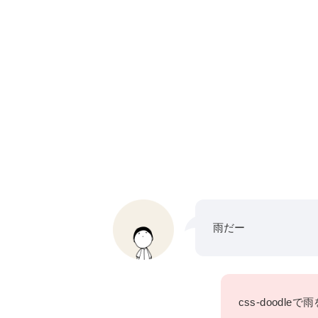
雨だー
css-doodl