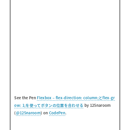
See the Pen
Flexbox – flex-direction: column;とflex-gr
ow: 1;を使ってボタンの位置を合わせる
by 125naroom
(
@125naroom
) on
CodePen
.