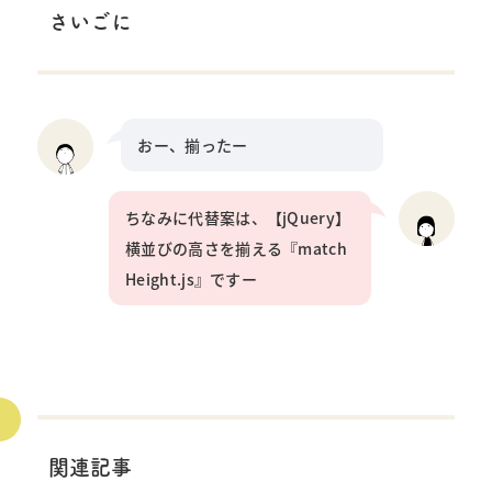
さいごに
おー、揃ったー
ちなみに代替案は、【jQuery】
横並びの高さを揃える『match
Height.js』ですー
関連記事